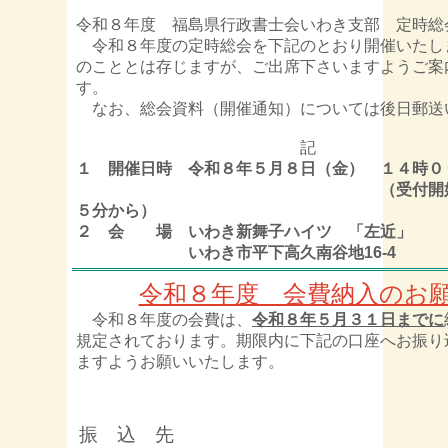
令和８年度 福島県行政書士会いわき支部 定時総
令和８年度の定時総会を下記のとおり開催いたし
のこととは存じますが、ご出席下さいますようご案
す。
なお、総会資料（開催通知）については後日郵送
記
１ 開催日時 令和８年５月８日（金） １４時０
（受付開始：１３
５分から）
２ 会 場 いわき新舞子ハイツ 「左近」
いわき市平下高久南谷地16-4
令和８年度 会費納入のお
令和８年度の会費は、
令和８年５月３１日までに
規定されております。期限内に下記の口座へお振り
ますようお願いいたします。
振 込 先