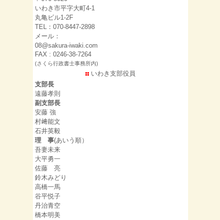
いわき市平字大町4-1
丸亀ビル1-2F
TEL：070-8447-2898
メール：
08@sakura-iwaki.com
FAX : 0246-38-7264
(さくら行政書士事務所内)
いわき支部役員
支部長
遠藤孝則
副支部長
安藤 強
村﨑能文
石井英毅
理 事
(あいう順）
吾妻未来
大平勇一
佐藤 亮
鈴木みどり
高橋一馬
谷平悦子
丹治青空
橋本明美