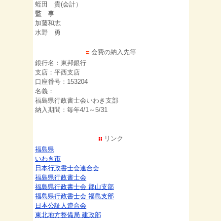
蛭田 貴(会計）
監 事
加藤和志
水野 勇
会費の納入先等
銀行名：東邦銀行
支店：平西支店
口座番号：153204
名義：
福島県行政書士会いわき支部
納入期間：毎年4/1～5/31
リンク
福島県
いわき市
日本行政書士会連合会
福島県行政書士会
福島県行政書士会 郡山支部
福島県行政書士会 福島支部
日本公証人連合会
東北地方整備局 建政部